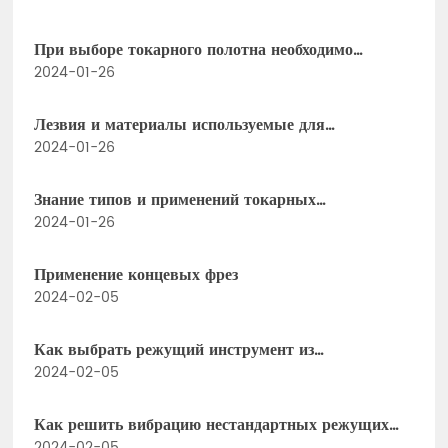
При выборе токарного полотна необходимо
учитывать многие параметры.
2024-01-26
Лезвия и материалы используемые для
поворачивать части нержавеющей стали
2024-01-26
Знание типов и применений токарных
инструментов, как могут работники ЧПУ их не
2024-01-26
понимать!
Применение концевых фрез
2024-02-05
Как выбрать режущий инструмент из
вольфрамовой стали при использовании фрез с
2024-02-05
ЧПУ
Как решить вибрацию нестандартных режущих
2024-02-05