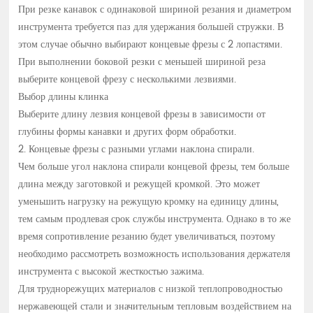
концевые фрезы с 2 лопастями. При выполнении боковой
При резке канавок с одинаковой шириной резания и диаметром
резки с меньшей шириной реза выберите концевой фрезу с
инструмента требуется паз для удержания большей стружки. В
несколькими лезвиями. Выбор длины клинка
этом случае обычно выбирают концевые фрезы с 2 лопастями.
При выполнении боковой резки с меньшей шириной реза
выберите концевой фрезу с несколькими лезвиями.
Выбор длины клинка
Выберите длину лезвия концевой фрезы в зависимости от
глубины формы канавки и других форм обработки.
2. Концевые фрезы с разными углами наклона спирали.
Чем больше угол наклона спирали концевой фрезы, тем больше
длина между заготовкой и режущей кромкой. Это может
уменьшить нагрузку на режущую кромку на единицу длины,
тем самым продлевая срок службы инструмента. Однако в то же
время сопротивление резанию будет увеличиваться, поэтому
необходимо рассмотреть возможность использования держателя
инструмента с высокой жесткостью зажима.
Для труднорежущих материалов с низкой теплопроводностью
нержавеющей стали и значительным тепловым воздействием на