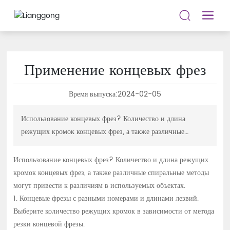
Применение концевых фрез
Время выпуска:
2024-02-05
Использование концевых фрез? Количество и длина
режущих кромок концевых фрез, а также различные
спиральные методы могут привести к различиям в
используемых объектах. 1. Концевые фрезы с разными
Использование концевых фрез? Количество и длина режущих
номерами и длинами лезвий. Выберите количество
кромок концевых фрез, а также различные спиральные методы
режущих кромок в зависимости от метода резки концевой
могут привести к различиям в используемых объектах.
фрезы. При резке канавок с одинаковой шириной резания
1. Концевые фрезы с разными номерами и длинами лезвий.
и диаметром инструмента требуется паз для удержания
Выберите количество режущих кромок в зависимости от метода
большей стружки. В этом случае обычно выбирают
резки концевой фрезы.