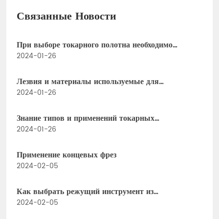
Связанные Новости
При выборе токарного полотна необходимо
учитывать многие параметры.
2024-01-26
Лезвия и материалы используемые для
поворачивать части нержавеющей стали
2024-01-26
Знание типов и применений токарных
инструментов, как могут работники ЧПУ их не
2024-01-26
понимать!
Применение концевых фрез
2024-02-05
Как выбрать режущий инструмент из
вольфрамовой стали при использовании фрез с
2024-02-05
ЧПУ