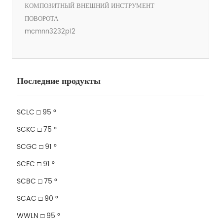
КОМПОЗИТНЫЙ ВНЕШНИЙ ИНСТРУМЕНТ
ПОВОРОТА
mcmnn3232p12
Последние продукты
SCLC □ 95 °
SCKC □ 75 °
SCGC □ 91 °
SCFC □ 91 °
SCBC □ 75 °
SCAC □ 90 °
WWLN □ 95 °