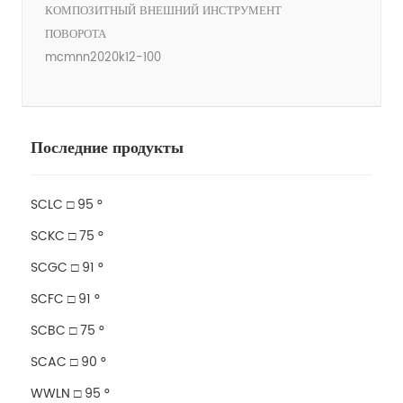
КОМПОЗИТНЫЙ ВНЕШНИЙ ИНСТРУМЕНТ
ПОВОРОТА
mcmnn2020k12-100
Последние продукты
SCLC □ 95 °
SCKC □ 75 °
SCGC □ 91 °
SCFC □ 91 °
SCBC □ 75 °
SCAC □ 90 °
WWLN □ 95 °